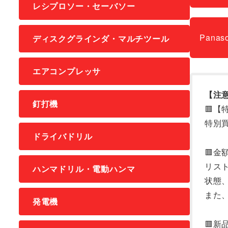
レシプロソー・セーバソー
Panas
ディスクグラインダ・マルチツール
エアコンプレッサ
【注
釘打機
🟥
特別
ドライバドリル
🟥金
リス
ハンマドリル・電動ハンマ
状態
また
発電機
🟥