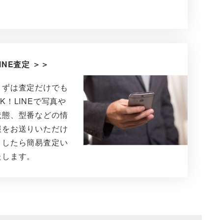
INE査定 ＞＞
まずは査定だけでも
OK！LINEで写真や
状態、型番などの情
報をお送りいただけ
ましたら簡易査定い
たします。