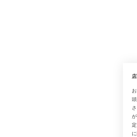
店
お
頭
さ
が
定
に