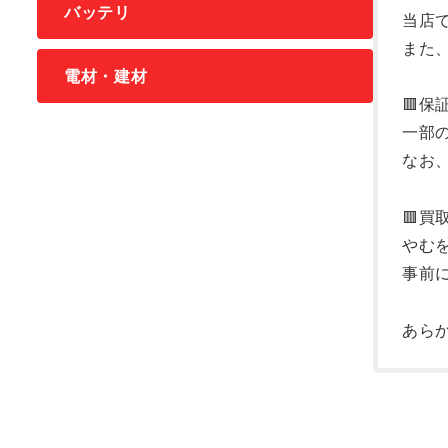
バッテリ
当店
また
電材・建材
🟥
一部
なお
🟥
やむ
事前
あら