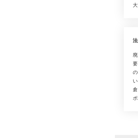
大
法
廃
要
の
い
倉
ポ