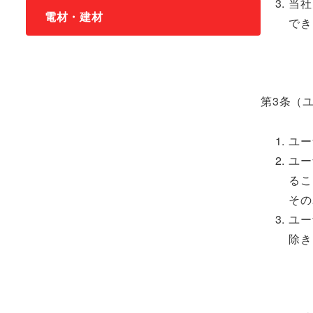
当社
電材・建材
でき
第3条（
ユー
ユー
るこ
その
ユー
除き