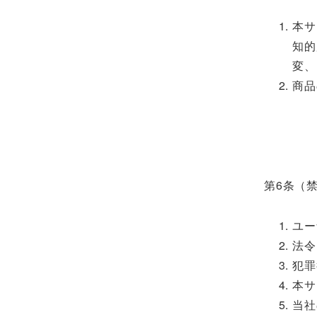
本サ
知的
変、
商品
第6条（
ユー
法令
犯罪
本サ
当社