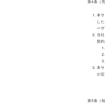
第4条（
本サ
した
ーザ
当社
契約
本サ
が定
第5条（