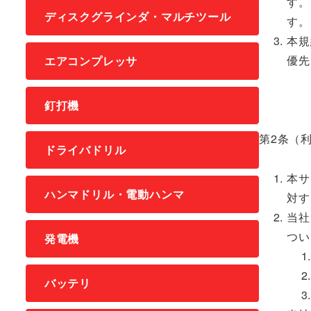
す。
ディスクグラインダ・マルチツール
す。
本規
優先
エアコンプレッサ
釘打機
第2条（
ドライバドリル
本サ
ハンマドリル・電動ハンマ
対す
当社
つい
発電機
バッテリ