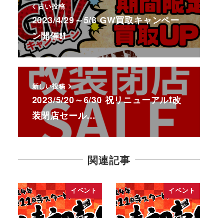
古い投稿
2023/4/29～5/8 GW買取キャンペー
ン開催❗❗
新しい投稿
2023/5/20～6/30 祝リニューアル❗改
装閉店セール…
関連記事
イベント
イベント