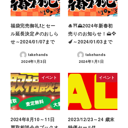
福袋完売御礼❗とセー
🎍⛩️🌄2024年新春初
ル延長決定🎉のおしら
売りのお知らせ！🗻🦅
せ～2024/01/07まで
🍆～2024/01/03まで
takehands
takehands
2024年1月3日
2024年1月1日
イベント
イベント
2024年8月10～11日
2023/12/23～24 歳末
買取相談会＠ブックオ
特価セール❗❗