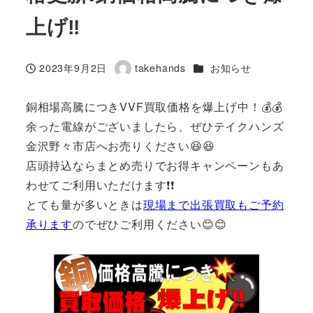
上げ‼
カテゴリー
2023年9月2日
takehands
お知らせ
投稿日
著
者
銅相場高騰につきVVF買取価格を爆上げ中！💰💰
余った電線がございましたら、ぜひテイクハンズ
金沢野々市店へお売りください😆😆
店頭持込ならまとめ売りでお得キャンペーンもあ
わせてご利用いただけます❗❗
とても量が多いときは
現場まで出張買取もご予約
承ります
のでぜひご利用ください😊😊