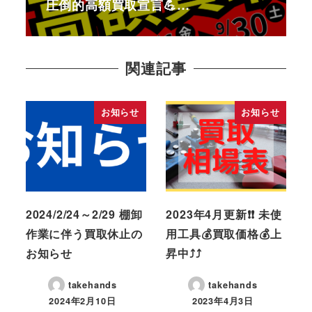
圧倒的高額買取宣言💪…
関連記事
お知らせ
お知らせ
2024/2/24～2/29 棚卸
2023年4月更新❗❗ 未使
作業に伴う買取休止の
用工具💰買取価格💰上
お知らせ
昇中⤴⤴
takehands
takehands
2024年2月10日
2023年4月3日